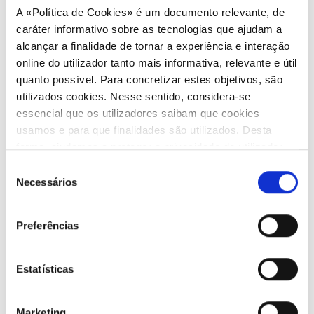
execução das atividades petrolíferas, nomeadamente
A «Política de Cookies» é um documento relevante, de
as operações e a contratação, no domínio dos
caráter informativo sobre as tecnologias que ajudam a
petróleos, gás e biocombustíveis.
alcançar a finalidade de tornar a experiência e interação
online do utilizador tanto mais informativa, relevante e útil
Com a adesão da ANPG, a RELOP acredita que o
quanto possível. Para concretizar estes objetivos, são
trabalho que se propõe a desenvolver seja ainda
utilizados cookies. Nesse sentido, considera-se
melhor e tenha uma maior projeção.
essencial que os utilizadores saibam que cookies
MOMENTOS DE PARTILHA
usamos e para que finalidades são utilizados. Desta
Outras Notícias
forma, ajudamos a proteger a privacidade do utilizador,
ao mesmo tempo que garantimos que o site é o mais
Seleção
Todas as notícias
simples possível de usar. Para obter mais informações
Necessários
de
sobre como são tratados os seus dados pessoais,
consentimento
consulte a nossa Política de Privacidade.
22 Jul 2026
Preferências
RELOP organiza edição de 2026 da
Escola de Regulação RELOP em
Estatísticas
Angola
Entre os dias 25 e 29 de maio, decorreu, em
Marketing