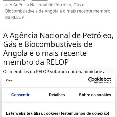
A Agência Nacional de Petróleo, Gás e
Biocombustíveis de Angola é o mais recente membro
da RELOP
A Agência Nacional de Petróleo,
Gás e Biocombustíveis de
Angola é o mais recente
membro da RELOP
Os membros da RELOP votaram por unanimidade a
adesão da Associação Nacional de Petróleo, Gás e
Biocombustíveis de Angola (ANPG), que integra assim o
décimo-segundo Membro da RELOP.
Consentir
Detalhes
Sobre os cookies
A ANPG regula a atividade de exploração do petróleo e
gás, sendo a Concessionária Nacional Angolana que
tem por finalidade regular, fiscalizar e promover a
Este website utiliza cookies (testemunhos de conexão)