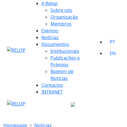
Skip
A Relop
to
Sobre nós
content
Organização
Membros
Eventos
Notícias
PT
Documentos
Institucionais
EN
Publicações e
Prémios
Boletim de
Notícias
Contactos
INTRANET
Homepage
Notícias