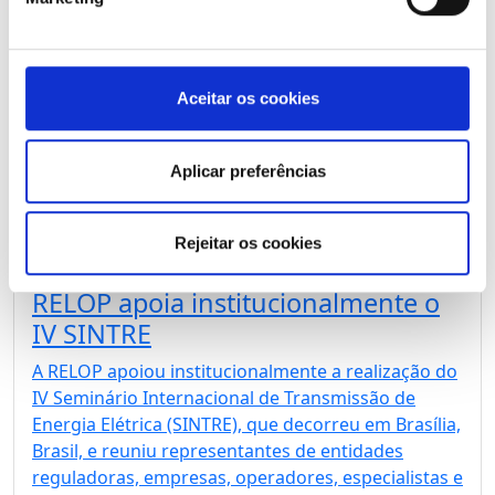
Luanda, Angola, a 2.ª edição da Escola de
Regulação RELOP, subordinada ao tema
“Estratégias de Eficiência e Sustentabilidade
Regulatória no Setor Elétrico”. A iniciativa foi
Aceitar os cookies
organizada em conjunto com com o Instituto
Regulador dos Serviços de Eletricidade e de Água
(IRSEA), no âmbito do programa […]
Aplicar preferências
Rejeitar os cookies
25 Jun 2026
RELOP apoia institucionalmente o
IV SINTRE
A RELOP apoiou institucionalmente a realização do
IV Seminário Internacional de Transmissão de
Energia Elétrica (SINTRE), que decorreu em Brasília,
Brasil, e reuniu representantes de entidades
reguladoras, empresas, operadores, especialistas e