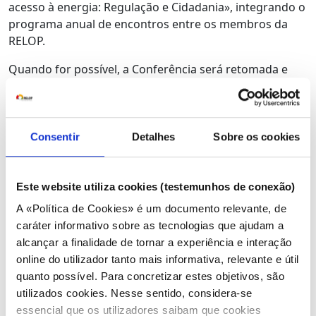
acesso à energia: Regulação e Cidadania», integrando o
programa anual de encontros entre os membros da
RELOP.
Quando for possível, a Conferência será retomada e
será dedicada à democratização da energia, por forma
a responder à emergência climática e à pobreza
energética, será dado destaque à proteção dos
consumidores de hoje e de amanhã. Evidenciando-se o
Consentir
Detalhes
Sobre os cookies
papel fundamental da regulação e da cidadania,
procuraremos identificar as oportunidades e desafios
para que os nossos países disponham, nesta década,
Este website utiliza cookies (testemunhos de conexão)
de energias limpas e seguras, a preços acessíveis
A «Política de Cookies» é um documento relevante, de
assegurando uma transição justa e inclusiva.
caráter informativo sobre as tecnologias que ajudam a
alcançar a finalidade de tornar a experiência e interação
A Conferência promovida pela RELOP contará com
online do utilizador tanto mais informativa, relevante e útil
vários peritos nacionais e internacionais, na área da
quanto possível. Para concretizar estes objetivos, são
energia, bem como académicos e representantes da
utilizados cookies. Nesse sentido, considera-se
sociedade dos países de Língua Oficial Portuguesa.
essencial que os utilizadores saibam que cookies