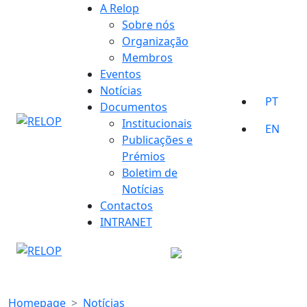
Skip
A Relop
to
Sobre nós
content
Organização
Membros
Eventos
Notícias
PT
Documentos
Institucionais
EN
Publicações e
Prémios
Boletim de
Notícias
Contactos
INTRANET
Homepage
Notícias