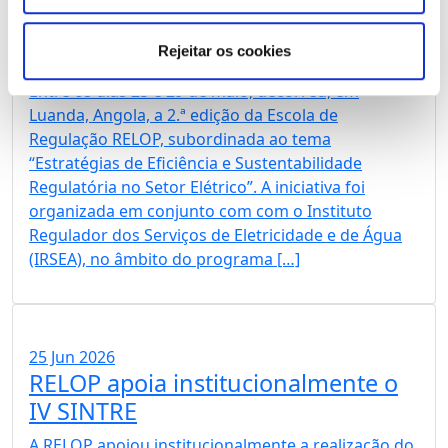
RELOP organiza edição de 2026 da
Escola de Regulação RELOP em
Angola
Rejeitar os cookies
Entre os dias 25 e 29 de maio, decorreu, em
Luanda, Angola, a 2.ª edição da Escola de
Regulação RELOP, subordinada ao tema
“Estratégias de Eficiência e Sustentabilidade
Regulatória no Setor Elétrico”. A iniciativa foi
organizada em conjunto com com o Instituto
Regulador dos Serviços de Eletricidade e de Água
(IRSEA), no âmbito do programa […]
25 Jun 2026
RELOP apoia institucionalmente o
IV SINTRE
A RELOP apoiou institucionalmente a realização do