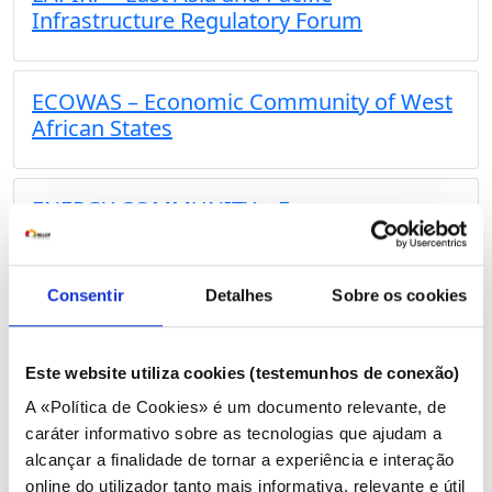
Infrastructure Regulatory Forum
ECOWAS – Economic Community of West
African States
ENERGY COMMUNITY – Energy
Community of South East Europe
Consentir
Detalhes
Sobre os cookies
ERERA – Regional Electricity Regulatory
Authority
Este website utiliza cookies (testemunhos de conexão)
A «Política de Cookies» é um documento relevante, de
ERRA – Energy Regulators Regional
caráter informativo sobre as tecnologias que ajudam a
Association
alcançar a finalidade de tornar a experiência e interação
online do utilizador tanto mais informativa, relevante e útil