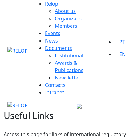
Skip
Relop
to
About us
content
Organization
Members
Events
News
PT
Documents
EN
Institutional
Awards &
Publications
Newsletter
Contacts
Intranet
Useful Links
Access this page for links of international regulatory