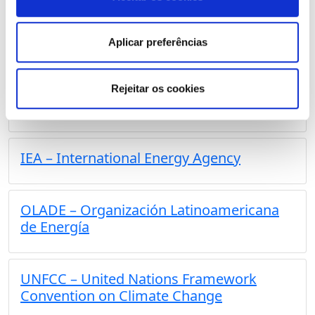
Infrastructure Regulation
Aplicar preferências
Government Agencies
CPLP – Comunity of the Portuguese-
Rejeitar os cookies
speaking countries
IEA – International Energy Agency
OLADE – Organización Latinoamericana
de Energía
UNFCC – United Nations Framework
Convention on Climate Change