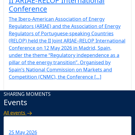
II ARIAE-RELOP International
Conference
The Ibero-American Association of Energy
Regulators (ARIAE) and the Association of Energy
Regulators of Portuguese-speaking Countries
(RELOP) held the II Joint ARIAE–RELOP International
Conference on 12 May 2026 in Madrid, Spain,
under the theme “Regulatory independence as a
pillar of the energy transition”. Organised by
Spain’s National Commission on Markets and
Competition (CNMC), the Conference […]
SHARING MOMENTS
Events
All events
25 May 2026