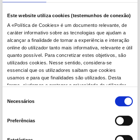
Realiza-se amanhã o Webinar de
conclusão da Escola de
Este website utiliza cookies (testemunhos de conexão)
Regulação RELOP 2026, uma
A «Política de Cookies» é um documento relevante, de
oportunidade para conhecer os
caráter informativo sobre as tecnologias que ajudam a
principais os principais temas
alcançar a finalidade de tornar a experiência e interação
abordados.
online do utilizador tanto mais informativa, relevante e útil
RELOP
1 week ago
quanto possível. Para concretizar estes objetivos, são
Não perca esta oportunidade de
📋 Já pode consultar o
utilizados cookies. Nesse sentido, considera-se
aprendizagem e partilha de
programa do Webinar IRSEA-
essencial que os utilizadores saibam que cookies
conhecimento entre
RELOP da Escola de Regulação
usamos e para que finalidades são utilizados. Desta
reguladores.
2026.
forma, ajudamos a proteger a privacidade do utilizador,
ao mesmo tempo que garantimos que o site é o mais
📅 30 de julho
Seleção
Ao longo da sessão, serão
simples possível de usar. Para obter mais informações
🕒 15h (PT)
Necessários
de
partilhados os principais temas
sobre como são tratados os seus dados pessoais,
💻 Online
consentimento
abordados durante a Escola de
consulte a nossa Política de Privacidade.
Preferências
Regulação, proporcionando uma
🔗 Assista através do link na bio!
visão abrangente das
RELOP
1 week ago
aprendizagens, das boas
Este webinar realiza-se no
Estatísticas