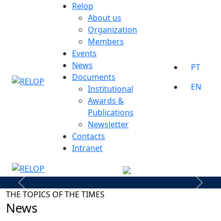
Skip
Relop
to
About us
content
Organization
Members
Events
News
PT
Documents
EN
Institutional
Awards &
Publications
Newsletter
Contacts
Intranet
Anterior
Próx
THE TOPICS OF THE TIMES
News